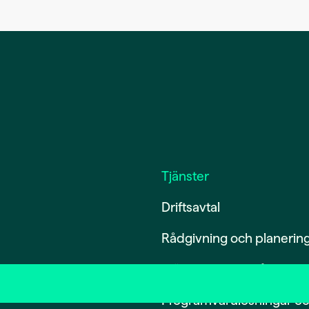
Tjänster
Driftsavtal
Rådgivning och planerin
Märkning och spårning
Programvarulösningar o