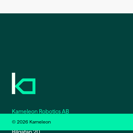
Kameleon Robotics AB
Org.nr. 559360-9307
©
2026
Kameleon
Bilgatan 20,