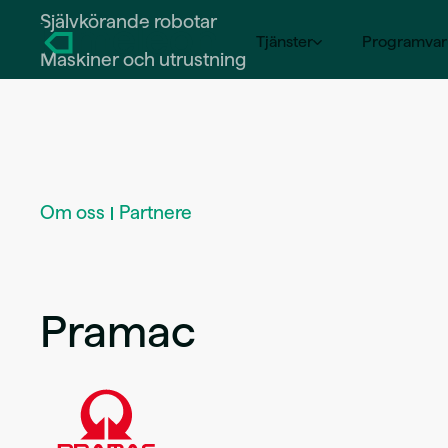
Självkörande robotar
Tjänster
Programvar
Maskiner och utrustning
Driftsavtal
Rådgivning och planering
Om oss
Partnere
Märkning och spårning
Programvarulösningar och 
Pramac
Robotlösningar
Självkörande robotar