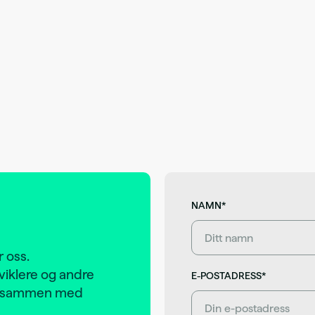
NAMN*
 oss.
viklere og andre
E-POSTADRESS*
on sammen med