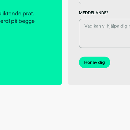
pliktende prat.
MEDDELANDE*
 verdi på begge
Hör av dig