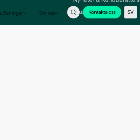
Branscher
Kontakta oss
SV
ulösningar
Om oss
digitalisering