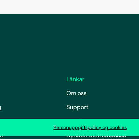
Länkar
Om oss
g
Support
Karriär
Personuppgiftspolicy og cookies
ch
Nyheter och kundcase