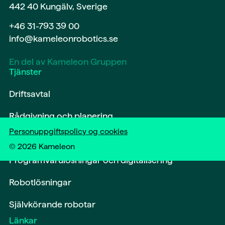
442 40 Kungälv, Sverige
+46 31-793 39 00
info@kameleonrobotics.se
En del av Kameleon Gruppen
Tjänster
Driftsavtal
Rådgivning och planering
Personuppgiftspolicy og cookies
Märkning och spårning
©
2026
Kameleon
Programvarulösningar och digitalisering
Robotlösningar
Självkörande robotar
Länkar