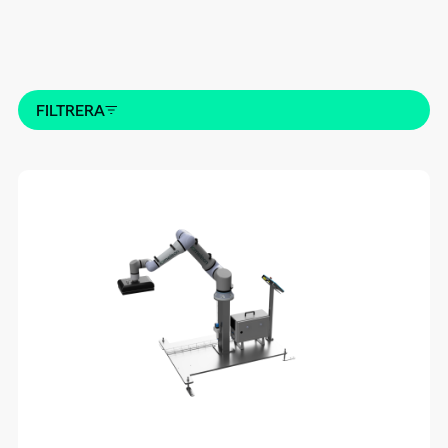
FILTRERA
Kategorier
Märkning och spårning
F-pak
D-pak og pall