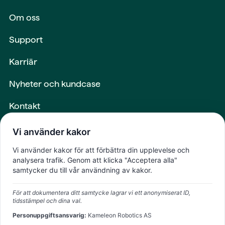
Om oss
Support
Karriär
Nyheter och kundcase
Kontakt
Maskiner och utrustning
Vi använder kakor
Intern inloggning
Vi använder kakor för att förbättra din upplevelse och
analysera trafik. Genom att klicka "Acceptera alla"
samtycker du till vår användning av kakor.
Framtiden
För att dokumentera ditt samtycke lagrar vi ett anonymiserat ID,
skapad tillsammans
tidsstämpel och dina val.
Personuppgiftsansvarig:
Kameleon Robotics AS