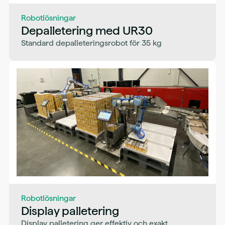
Robotlösningar
Sporing og verifikasjon
Depalletering med UR30
Standard depalleteringsrobot för 35 kg
Software-løsninger
Programvarulösningar och digitalisering
Robotlösningar
Självkörande robotar
Robotlösningar
Display palletering
Display palletering ger effektiv och exakt