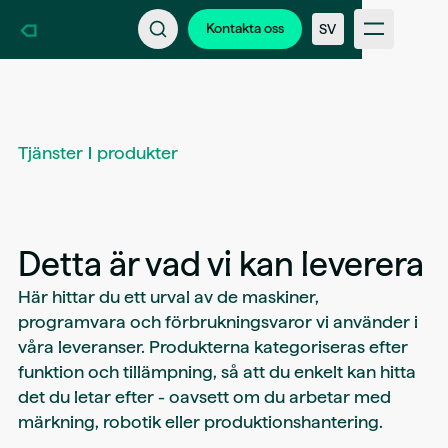
Kontakta oss
Bli en del av Kameleon
Kontakta oss
SV
Support
Nyheter & Kundberättelser
FAQ
Branscher
Intern inloggning
Tjänster
produkter
Detta är vad vi kan leverera
Här hittar du ett urval av de maskiner,
programvara och förbrukningsvaror vi använder i
våra leveranser. Produkterna kategoriseras efter
funktion och tillämpning, så att du enkelt kan hitta
det du letar efter - oavsett om du arbetar med
märkning, robotik eller produktionshantering.